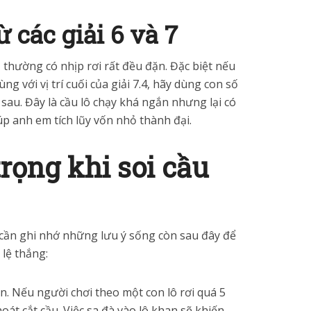
ừ các giải 6 và 7
ả thường có nhịp rơi rất đều đặn. Đặc biệt nếu
rùng với vị trí cuối của giải 7.4, hãy dùng con số
sau. Đây là cầu lô chạy khá ngắn nhưng lại có
úp anh em tích lũy vốn nhỏ thành đại.
rọng khi soi cầu
 cần ghi nhớ những lưu ý sống còn sau đây để
 lệ thắng:
n. Nếu người chơi theo một con lô rơi quá 5
át cắt cầu. Việc sa đà vào lô khan sẽ khiến