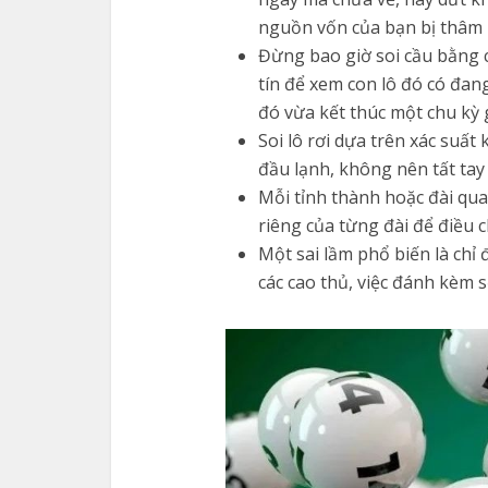
nguồn vốn của bạn bị thâm 
Đừng bao giờ soi cầu bằng 
tín để xem con lô đó có đan
đó vừa kết thúc một chu kỳ gan
Soi lô rơi dựa trên xác suất
đầu lạnh, không nên tất tay
Mỗi tỉnh thành hoặc đài qua
riêng của từng đài để điều 
Một sai lầm phổ biến là chỉ
các cao thủ, việc đánh kèm s