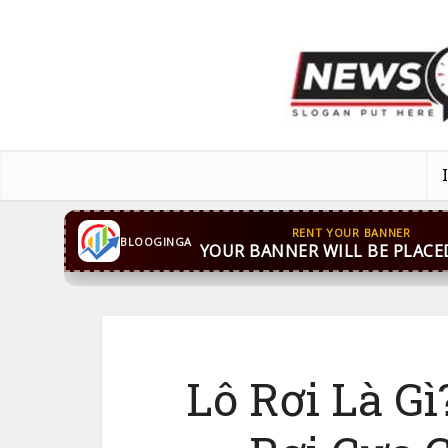
CONTACT US
WhatsApp
+44 7869 705842
bloog
BLOOGINGA
Lô Rơi Là Gì