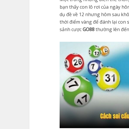
bạn thấy con lô rơi của ngày hô
dụ đề về 12 nhưng hôm sau không
thời điểm vàng để đánh lại con s
sảnh cược
GO88
thường lên đến