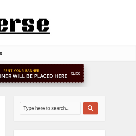
s
pp
+44 7869 705842
blooginga@gmail.com