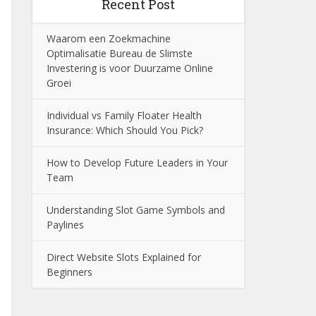
Recent Post
Waarom een Zoekmachine
Optimalisatie Bureau de Slimste
Investering is voor Duurzame Online
Groei
Individual vs Family Floater Health
Insurance: Which Should You Pick?
How to Develop Future Leaders in Your
Team
Understanding Slot Game Symbols and
Paylines
Direct Website Slots Explained for
Beginners