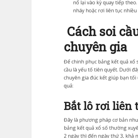
nổ lại vào kỳ quay tiếp theo.
nháy hoặc rơi liên tục nhiều
Cách soi cầu 
chuyên gia
Để chinh phục bảng kết quả xổ 
cầu là yếu tố tiên quyết. Dưới đâ
chuyên gia đúc kết giúp bạn tối 
quả:
Bắt lô rơi liên
Đây là phương pháp cơ bản nhưn
bảng kết quả xổ số thường xuyên
2 ngày thì đến ngày thứ 3, khả nă