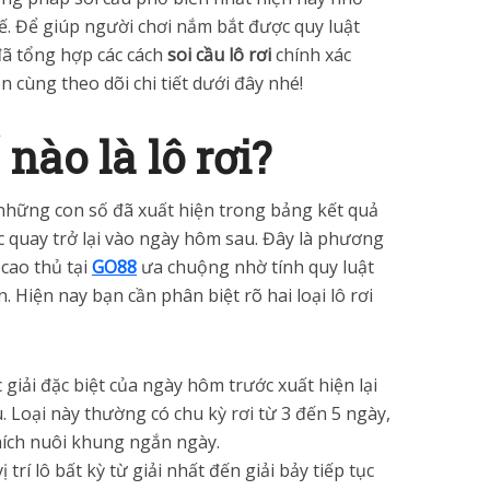
tế. Để giúp người chơi nắm bắt được quy luật
ã tổng hợp các cách
soi cầu lô rơi
chính xác
n cùng theo dõi chi tiết dưới đây nhé!
nào là lô rơi?
 những con số đã xuất hiện trong bảng kết quả
c quay trở lại vào ngày hôm sau. Đây là phương
 cao thủ tại
GO88
ưa chuộng nhờ tính quy luật
. Hiện nay bạn cần phân biệt rõ hai loại lô rơi
:
c giải đặc biệt của ngày hôm trước xuất hiện lại
 Loại này thường có chu kỳ rơi từ 3 đến 5 ngày,
hích nuôi khung ngắn ngày.
ị trí lô bất kỳ từ giải nhất đến giải bảy tiếp tục