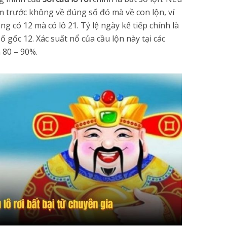
m trước không về đúng số đó mà về con lộn, ví
 có 12 mà có lô 21. Tỷ lệ ngày kế tiếp chính là
ố gốc 12. Xác suất nổ của cầu lộn này tại các
 80 – 90%.