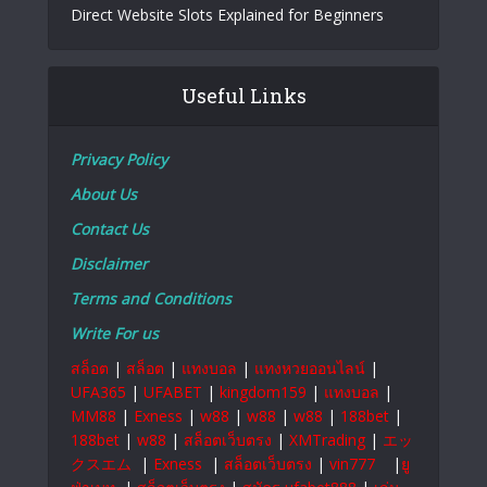
Direct Website Slots Explained for Beginners
Useful Links
Privacy Policy
About Us
Contact Us
Disclaimer
Terms and Conditions
Write For us
สล็อต
|
สล็อต
|
แทงบอล
|
แทงหวยออนไลน์
|
UFA365
|
UFABET
|
kingdom159
|
แทงบอล
|
MM88
|
Exness
|
w88
|
w88
|
w88
|
188bet
|
188bet
|
w88
|
สล็อตเว็บตรง
|
XMTrading
|
エッ
クスエム
|
Exness
|
สล็อตเว็บตรง
|
vin777
|
ยู