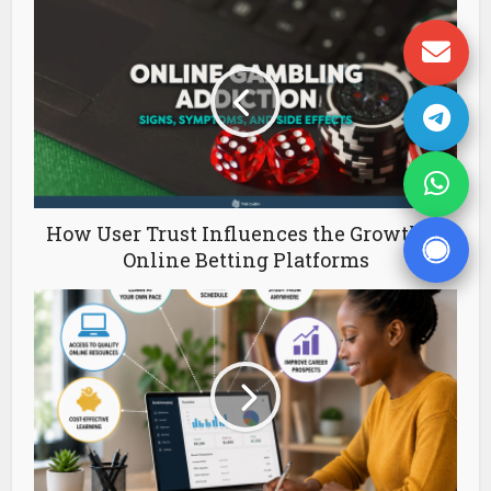
How User Trust Influences the Growth of
Online Betting Platforms