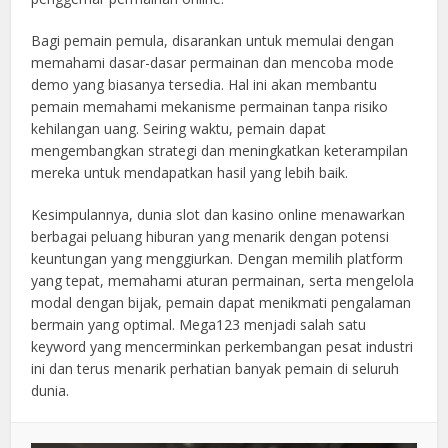
Bagi pemain pemula, disarankan untuk memulai dengan
memahami dasar-dasar permainan dan mencoba mode
demo yang biasanya tersedia. Hal ini akan membantu
pemain memahami mekanisme permainan tanpa risiko
kehilangan uang. Seiring waktu, pemain dapat
mengembangkan strategi dan meningkatkan keterampilan
mereka untuk mendapatkan hasil yang lebih baik.
Kesimpulannya, dunia slot dan kasino online menawarkan
berbagai peluang hiburan yang menarik dengan potensi
keuntungan yang menggiurkan. Dengan memilih platform
yang tepat, memahami aturan permainan, serta mengelola
modal dengan bijak, pemain dapat menikmati pengalaman
bermain yang optimal. Mega123 menjadi salah satu
keyword yang mencerminkan perkembangan pesat industri
ini dan terus menarik perhatian banyak pemain di seluruh
dunia.