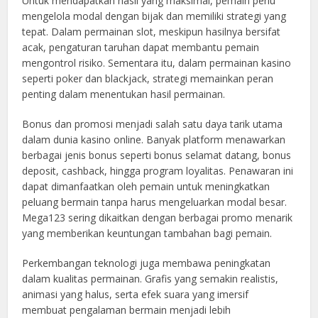
Untuk mendapatkan hasil yang maksimal, pemain perlu
mengelola modal dengan bijak dan memiliki strategi yang
tepat. Dalam permainan slot, meskipun hasilnya bersifat
acak, pengaturan taruhan dapat membantu pemain
mengontrol risiko. Sementara itu, dalam permainan kasino
seperti poker dan blackjack, strategi memainkan peran
penting dalam menentukan hasil permainan.
Bonus dan promosi menjadi salah satu daya tarik utama
dalam dunia kasino online. Banyak platform menawarkan
berbagai jenis bonus seperti bonus selamat datang, bonus
deposit, cashback, hingga program loyalitas. Penawaran ini
dapat dimanfaatkan oleh pemain untuk meningkatkan
peluang bermain tanpa harus mengeluarkan modal besar.
Mega123 sering dikaitkan dengan berbagai promo menarik
yang memberikan keuntungan tambahan bagi pemain.
Perkembangan teknologi juga membawa peningkatan
dalam kualitas permainan. Grafis yang semakin realistis,
animasi yang halus, serta efek suara yang imersif
membuat pengalaman bermain menjadi lebih