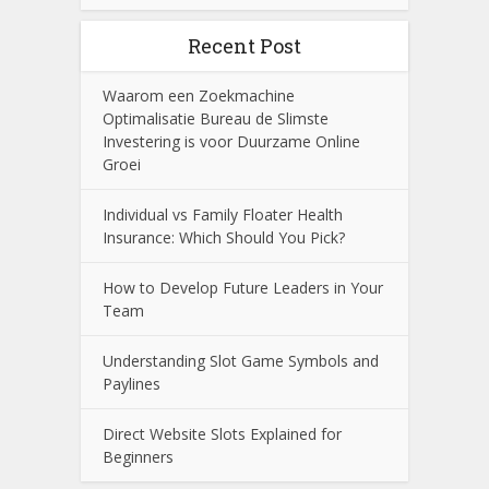
Recent Post
Waarom een Zoekmachine
Optimalisatie Bureau de Slimste
Investering is voor Duurzame Online
Groei
Individual vs Family Floater Health
Insurance: Which Should You Pick?
How to Develop Future Leaders in Your
Team
Understanding Slot Game Symbols and
Paylines
Direct Website Slots Explained for
Beginners