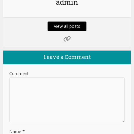
admin
View all posts
Leave a Comment
Comment
Name
*