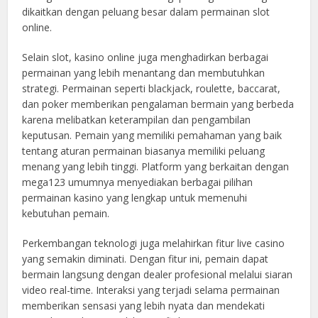
dikaitkan dengan peluang besar dalam permainan slot
online.
Selain slot, kasino online juga menghadirkan berbagai
permainan yang lebih menantang dan membutuhkan
strategi. Permainan seperti blackjack, roulette, baccarat,
dan poker memberikan pengalaman bermain yang berbeda
karena melibatkan keterampilan dan pengambilan
keputusan. Pemain yang memiliki pemahaman yang baik
tentang aturan permainan biasanya memiliki peluang
menang yang lebih tinggi. Platform yang berkaitan dengan
mega123 umumnya menyediakan berbagai pilihan
permainan kasino yang lengkap untuk memenuhi
kebutuhan pemain.
Perkembangan teknologi juga melahirkan fitur live casino
yang semakin diminati. Dengan fitur ini, pemain dapat
bermain langsung dengan dealer profesional melalui siaran
video real-time. Interaksi yang terjadi selama permainan
memberikan sensasi yang lebih nyata dan mendekati