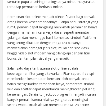
semakin populer seiring meningkatnya minat masyarakat
terhadap permainan berbasis online.
Permainan slot online menjadi pilihan favorit bagi banyak
orang karena kesederhanaannya. Tanpa perlu strategi yang
rumit, pemain dapat langsung menikmati permainan hanya
dengan memahami cara kerja dasar seperti memutar
gulungan dan menunggu hasil kombinasi simbol. Platform
yang sering dikaitkan dengan mega123 biasanya
menyediakan berbagai jenis slot, mulai dari slot klasik
hingga video slot modern yang dilengkapi dengan fitur
bonus dan tampilan visual yang menarik.
Salah satu daya tarik utama slot online adalah
keberagaman fitur yang ditawarkan. Fitur seperti free spin
memberikan kesempatan bermain lebih banyak tanpa
harus mengeluarkan tambahan biaya, sementara simbol
wild dan scatter dapat membantu meningkatkan peluang
kemenangan. Selain itu, jackpot progresif menjadi incaran
banyak pemain karena nilainya yang terus meningkat
seiring waktu. Inilah alasan mengapa mega123 sering