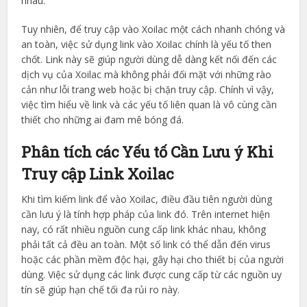
nhau.
Tuy nhiên, để truy cập vào Xoilac một cách nhanh chóng và
an toàn, việc sử dụng link vào Xoilac chính là yếu tố then
chốt. Link này sẽ giúp người dùng dễ dàng kết nối đến các
dịch vụ của Xoilac mà không phải đối mặt với những rào
cản như lỗi trang web hoặc bị chặn truy cập. Chính vì vậy,
việc tìm hiểu về link và các yếu tố liên quan là vô cùng cần
thiết cho những ai đam mê bóng đá.
Phân tích các Yếu tố Cần Lưu ý Khi
Truy cập Link Xoilac
Khi tìm kiếm link để vào Xoilac, điều đầu tiên người dùng
cần lưu ý là tính hợp pháp của link đó. Trên internet hiện
nay, có rất nhiều nguồn cung cấp link khác nhau, không
phải tất cả đều an toàn. Một số link có thể dẫn đến virus
hoặc các phần mềm độc hại, gây hại cho thiết bị của người
dùng. Việc sử dụng các link được cung cấp từ các nguồn uy
tín sẽ giúp hạn chế tối đa rủi ro này.