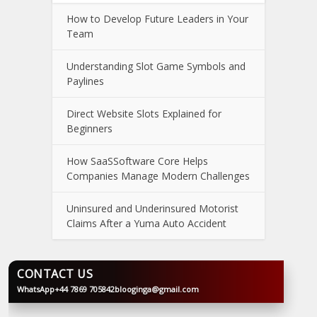
How to Develop Future Leaders in Your
Team
Understanding Slot Game Symbols and
Paylines
Direct Website Slots Explained for
Beginners
How SaaSSoftware Core Helps
Companies Manage Modern Challenges
Uninsured and Underinsured Motorist
Claims After a Yuma Auto Accident
CONTACT US
WhatsApp
+44 7869 705842
blooginga@gmail.com
BLOOGINGA