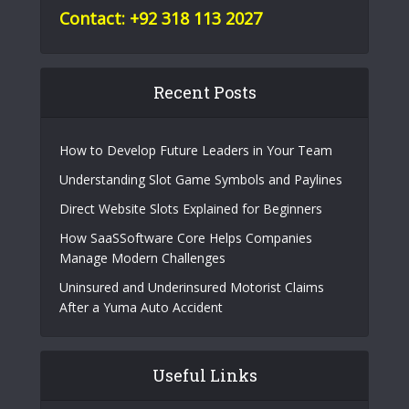
Contact: +92 318 113 2027
Recent Posts
How to Develop Future Leaders in Your Team
Understanding Slot Game Symbols and Paylines
Direct Website Slots Explained for Beginners
How SaaSSoftware Core Helps Companies
Manage Modern Challenges
Uninsured and Underinsured Motorist Claims
After a Yuma Auto Accident
Useful Links