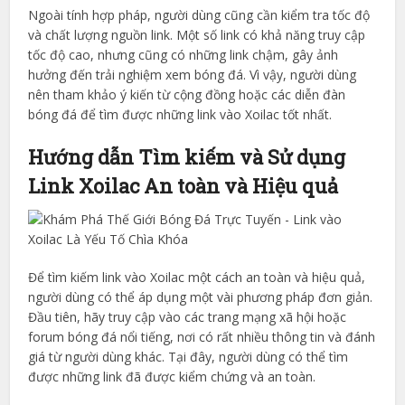
Ngoài tính hợp pháp, người dùng cũng cần kiểm tra tốc độ
và chất lượng nguồn link. Một số link có khả năng truy cập
tốc độ cao, nhưng cũng có những link chậm, gây ảnh
hưởng đến trải nghiệm xem bóng đá. Vì vậy, người dùng
nên tham khảo ý kiến từ cộng đồng hoặc các diễn đàn
bóng đá để tìm được những link vào Xoilac tốt nhất.
Hướng dẫn Tìm kiếm và Sử dụng
Link Xoilac An toàn và Hiệu quả
Để tìm kiếm link vào Xoilac một cách an toàn và hiệu quả,
người dùng có thể áp dụng một vài phương pháp đơn giản.
Đầu tiên, hãy truy cập vào các trang mạng xã hội hoặc
forum bóng đá nổi tiếng, nơi có rất nhiều thông tin và đánh
giá từ người dùng khác. Tại đây, người dùng có thể tìm
được những link đã được kiểm chứng và an toàn.