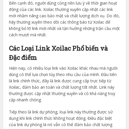
Bên cạnh đó, người dùng cũng nên lưu ý về thời gian hoạt
động của các link. Xoilac thường xuyên cập nhật các link
mới nhằm nâng cao bảo mật và chất lượng dịch vụ. Do đó,
hãy thường xuyên theo dõi các thông báo từ Xoilac để
không bỏ lỡ link mới nhất và tận hưởng những trận cầu một
cách mượt mà nhất.
Các Loại Link Xoilac Phổ biến và
Đặc điểm
Hiện nay, có nhiều loại link vào Xoilac khác nhau mà người
dùng có thể lựa chọn tùy theo nhu cầu của mình. Đầu tiên
là link chính thức, đây là link được cung cấp trực tiếp từ
Xoilac, đảm bảo an toàn và chất lượng tốt nhất. Link này
thường được cập nhật thường xuyên và có khả năng truy
cập nhanh chóng.
Tiếp theo là link dự phòng, loại link này thường được sử
dụng khi link chính thức không hoạt động. Điều đặc biệt
của link dự phòng là nó vẫn có thể đảm bảo chất lượng