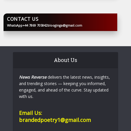
CONTACT US
WhatsApp
+44 7869 705842
blooginga@gmail.com
BLOOGINGA
About Us
News Reverse
delivers the latest news, insights,
and trending stories — keeping you informed,
engaged, and ahead of the curve. Stay updated
with us.
Email Us:
brandedpoetry1@gmail.com