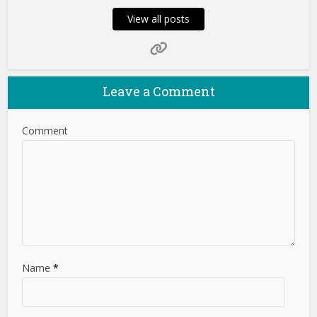
View all posts
Leave a Comment
Comment
Name
*