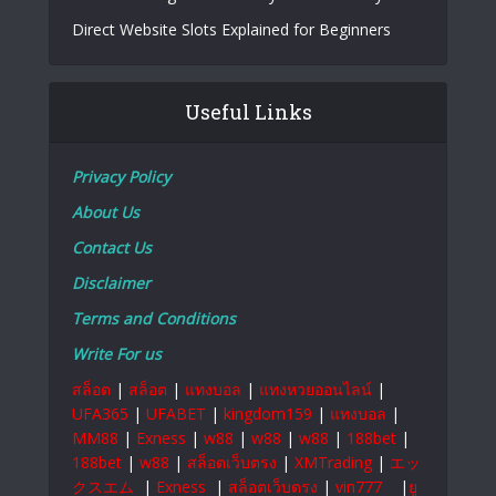
Direct Website Slots Explained for Beginners
Useful Links
Privacy Policy
About Us
Contact Us
Disclaimer
Terms and Conditions
Write For us
สล็อต
|
สล็อต
|
แทงบอล
|
แทงหวยออนไลน์
|
UFA365
|
UFABET
|
kingdom159
|
แทงบอล
|
MM88
|
Exness
|
w88
|
w88
|
w88
|
188bet
|
188bet
|
w88
|
สล็อตเว็บตรง
|
XMTrading
|
エッ
クスエム
|
Exness
|
สล็อตเว็บตรง
|
vin777
|
ยู