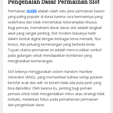
Pengenalan Dasar Permainan Slot
Permainan
slot88
adalah salah satu jenis permainan kasino
yang paling populer di dunia karena cara bermainnya yang
sederhana dan tidak memerlukan keterampilan khusus.
Bagi pemula, memahami dasar-dasar slot adalah langkah
awal yang sangat penting. Slot modern biasanya hadir
dalam bentuk digital dengan berbagai tema menarik, fitur
bonus, dan peluang kemenangan yang berbeda-beda.
Tujuan utama permainan ini adalah mencocokkan simbol
pada gulungan untuk mendapatkan kombinasi yang
menghasilkan kemenangan.
Slot bekerja menggunakan sistem Random Number
Generator (RNG), yang memastikan bahwa setiap putaran
bersifat acak dan adil. Ini berarti tidak ada pola pasti yang
bisa diprediksi. Oleh karena itu, penting bagi pemain
pemula untuk tidak mengandalkan mitos atau strategi tidak
terbukti, melainkan fokus pada pemahaman permainan
dan pengelolaan dana.