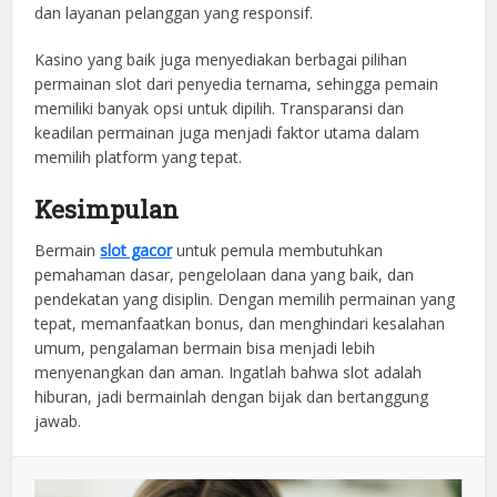
dan layanan pelanggan yang responsif.
Kasino yang baik juga menyediakan berbagai pilihan
permainan slot dari penyedia ternama, sehingga pemain
memiliki banyak opsi untuk dipilih. Transparansi dan
keadilan permainan juga menjadi faktor utama dalam
memilih platform yang tepat.
Kesimpulan
Bermain
slot gacor
untuk pemula membutuhkan
pemahaman dasar, pengelolaan dana yang baik, dan
pendekatan yang disiplin. Dengan memilih permainan yang
tepat, memanfaatkan bonus, dan menghindari kesalahan
umum, pengalaman bermain bisa menjadi lebih
menyenangkan dan aman. Ingatlah bahwa slot adalah
hiburan, jadi bermainlah dengan bijak dan bertanggung
jawab.