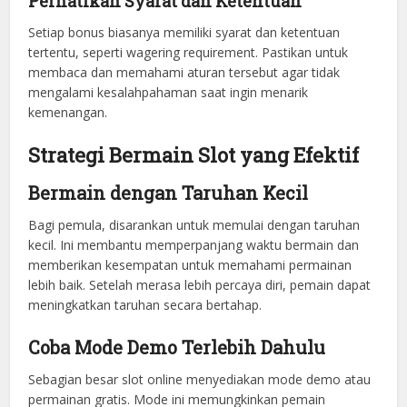
Perhatikan Syarat dan Ketentuan
Setiap bonus biasanya memiliki syarat dan ketentuan
tertentu, seperti wagering requirement. Pastikan untuk
membaca dan memahami aturan tersebut agar tidak
mengalami kesalahpahaman saat ingin menarik
kemenangan.
Strategi Bermain Slot yang Efektif
Bermain dengan Taruhan Kecil
Bagi pemula, disarankan untuk memulai dengan taruhan
kecil. Ini membantu memperpanjang waktu bermain dan
memberikan kesempatan untuk memahami permainan
lebih baik. Setelah merasa lebih percaya diri, pemain dapat
meningkatkan taruhan secara bertahap.
Coba Mode Demo Terlebih Dahulu
Sebagian besar slot online menyediakan mode demo atau
permainan gratis. Mode ini memungkinkan pemain