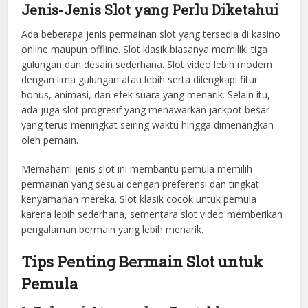
Jenis-Jenis Slot yang Perlu Diketahui
Ada beberapa jenis permainan slot yang tersedia di kasino
online maupun offline. Slot klasik biasanya memiliki tiga
gulungan dan desain sederhana. Slot video lebih modern
dengan lima gulungan atau lebih serta dilengkapi fitur
bonus, animasi, dan efek suara yang menarik. Selain itu,
ada juga slot progresif yang menawarkan jackpot besar
yang terus meningkat seiring waktu hingga dimenangkan
oleh pemain.
Memahami jenis slot ini membantu pemula memilih
permainan yang sesuai dengan preferensi dan tingkat
kenyamanan mereka. Slot klasik cocok untuk pemula
karena lebih sederhana, sementara slot video memberikan
pengalaman bermain yang lebih menarik.
Tips Penting Bermain Slot untuk
Pemula