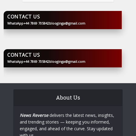
CONTACT US
WhatsApp
+44 7869 705842
blooginga@gmail.com
BLOOGINGA
CONTACT US
WhatsApp
+44 7869 705842
blooginga@gmail.com
BLOOGINGA
About Us
News Reverse
delivers the latest news, insights,
and trending stories — keeping you informed,
engaged, and ahead of the curve. Stay updated
with us.