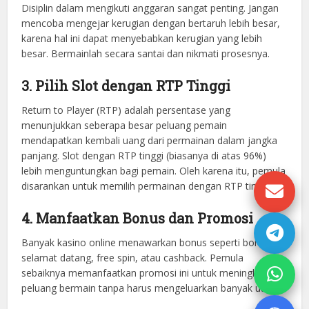
Disiplin dalam mengikuti anggaran sangat penting. Jangan
mencoba mengejar kerugian dengan bertaruh lebih besar,
karena hal ini dapat menyebabkan kerugian yang lebih
besar. Bermainlah secara santai dan nikmati prosesnya.
3. Pilih Slot dengan RTP Tinggi
Return to Player (RTP) adalah persentase yang
menunjukkan seberapa besar peluang pemain
mendapatkan kembali uang dari permainan dalam jangka
panjang. Slot dengan RTP tinggi (biasanya di atas 96%)
lebih menguntungkan bagi pemain. Oleh karena itu, pemula
disarankan untuk memilih permainan dengan RTP tinggi.
4. Manfaatkan Bonus dan Promosi
Banyak kasino online menawarkan bonus seperti bonus
selamat datang, free spin, atau cashback. Pemula
sebaiknya memanfaatkan promosi ini untuk meningkatkan
peluang bermain tanpa harus mengeluarkan banyak uang.