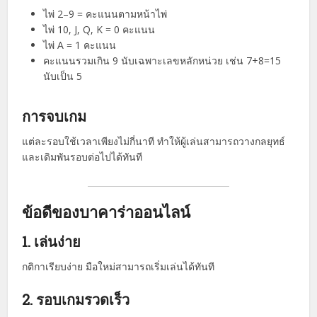
ไพ่ 2–9 = คะแนนตามหน้าไพ่
ไพ่ 10, J, Q, K = 0 คะแนน
ไพ่ A = 1 คะแนน
คะแนนรวมเกิน 9 นับเฉพาะเลขหลักหน่วย เช่น 7+8=15
นับเป็น 5
การจบเกม
แต่ละรอบใช้เวลาเพียงไม่กี่นาที ทำให้ผู้เล่นสามารถวางกลยุทธ์
และเดิมพันรอบต่อไปได้ทันที
ข้อดีของบาคาร่าออนไลน์
1. เล่นง่าย
กติกาเรียบง่าย มือใหม่สามารถเริ่มเล่นได้ทันที
2. รอบเกมรวดเร็ว