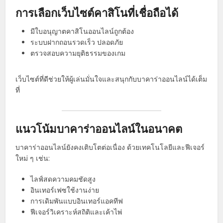
การเลือกเว็บไซต์คาสิโนที่เชื่อถือได้
มีใบอนุญาตคาสิโนออนไลน์ถูกต้อง
ระบบฝากถอนรวดเร็ว ปลอดภัย
ตรวจสอบความยุติธรรมของเกม
เว็บไซต์ที่ดีช่วยให้ผู้เล่นมั่นใจและสนุกกับบาคาร่าออนไลน์ได้เต็ม
ที่
แนวโน้มบาคาร่าออนไลน์ในอนาคต
บาคาร่าออนไลน์ยังคงเติบโตต่อเนื่อง ด้วยเทคโนโลยีและฟีเจอร์
ใหม่ ๆ เช่น:
ไลฟ์สดความคมชัดสูง
อินเทอร์เฟซใช้งานง่าย
การเดิมพันแบบอินเทอร์แอคทีฟ
ฟีเจอร์วิเคราะห์สถิติและเค้าไพ่