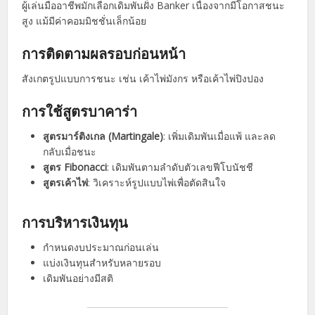
ผู้เล่นมืออาชีพมักเลือกเดิมพันฝั่ง Banker เนื่องจากมีโอกาสชนะ
สูง แม้มีค่าคอมมิชชั่นเล็กน้อย
การติดตามผลรอบก่อนหน้า
สังเกตรูปแบบการชนะ เช่น เค้าไพ่มังกร หรือเค้าไพ่ปิงปอง
การใช้สูตรบาคาร่า
สูตรมาร์ติงเกล (Martingale)
: เพิ่มเดิมพันเมื่อแพ้ และลด
กลับเมื่อชนะ
สูตร Fibonacci
: เดิมพันตามลำดับตัวเลขฟีโบนัชชี
สูตรเค้าไพ่
: วิเคราะห์รูปแบบไพ่เพื่อตัดสินใจ
การบริหารเงินทุน
กำหนดงบประมาณก่อนเล่น
แบ่งเงินทุนสำหรับหลายรอบ
เดิมพันอย่างมีสติ