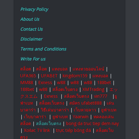
Privacy Policy
About Us
Contact Us
Disclaimer
Terms and Conditions
Write For us
สล็อต
|
สล็อต
|
แทงบอล
|
แทงหวยออนไลน์
|
UFA365
|
UFABET
|
kingdom159
|
แทงบอล
|
MM88
|
Exness
|
w88
|
w88
|
w88
|
188bet
|
188bet
|
w88
|
สล็อตเว็บตรง
|
XMTrading
|
エッ
クスエム
|
Exness
|
สล็อตเว็บตรง
|
vin777
|
ยู
ฟ่าเบท
|
สล็อตเว็บตรง
|
สมัคร ufabet888
|
เล่น
บาคาร่า
|
วิธีเล่นบาคาร่า
|
เว็บหวยลาว
|
ยูฟ่าเบท
|
เว็บบาคาร่า
|
ยูฟ่าเบท
|
Yaarwin
|
ทดลองเล่น
สล็อต
|
สล็อตเว็บตรง
|
bong da truc tiep dem nay
|
Xoilac TV link
|
trực tiếp bóng đá
|
สล็อตเว็บ
ตรง