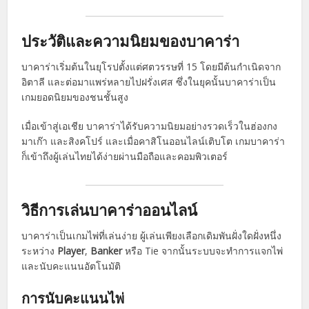
ประวัติและความนิยมของบาคาร่า
บาคาร่าเริ่มต้นในยุโรปตั้งแต่ศตวรรษที่ 15 โดยมีต้นกำเนิดจาก
อิตาลี และต่อมาแพร่หลายไปฝรั่งเศส ซึ่งในยุคนั้นบาคาร่าเป็น
เกมยอดนิยมของชนชั้นสูง
เมื่อเข้าสู่เอเชีย บาคาร่าได้รับความนิยมอย่างรวดเร็วในฮ่องกง
มาเก๊า และสิงคโปร์ และเมื่อคาสิโนออนไลน์เติบโต เกมบาคาร่า
ก็เข้าถึงผู้เล่นไทยได้ง่ายผ่านมือถือและคอมพิวเตอร์
วิธีการเล่นบาคาร่าออนไลน์
บาคาร่าเป็นเกมไพ่ที่เล่นง่าย ผู้เล่นเพียงเลือกเดิมพันฝั่งใดฝั่งหนึ่ง
ระหว่าง
Player
,
Banker
หรือ Tie จากนั้นระบบจะทำการแจกไพ่
และนับคะแนนอัตโนมัติ
การนับคะแนนไพ่