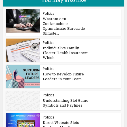
Politics
Waarom een
Zoekmachine
Optimalisatie Bureau de
Slimste...
Politics
Individual vs Family
Floater Health Insurance:
Which...
Politics
How to Develop Future
Leaders in Your Team
Politics
Understanding Slot Game
Symbols and Paylines
Politics
Direct Website Slots